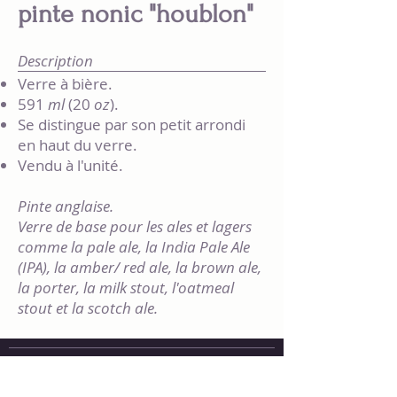
pinte nonic "houblon"
Description
Verre à bière.
591
ml
(20
oz
).
Se distingue par son petit arrondi
en haut du verre.
Vendu à l'unité.
Pinte anglaise.
Verre de base pour les ales et lagers
comme la pale ale, la India Pale Ale
(IPA), la amber/ red ale, la brown ale,
la porter, la milk stout, l'oatmeal
stout et la scotch ale.
418-859-3438
[DIEU]