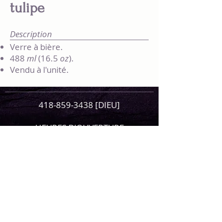
tulipe
Description
Verre à bière.
488
ml
(16.5
oz
).
Vendu à l'unité.
418-859-3438
[DIEU]
HEURES D'OUVERTURE
lundi et mardi: 11h30 à 21 h
mercredi et jeudi.: 11h30 à 22 h
vendredi et samedi: 11h30 à 23 h
dimanche: 11h30 à 22 h
Fermeture cuisine
lundi et mardi : 20h
mercredi à dimanche: 21 h