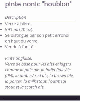
pinte nonic "houblon"
Description
Verre à bière.
591
ml
(20
oz
).
Se distingue par son petit arrondi
en haut du verre.
Vendu à l'unité.
Pinte anglaise.
Verre de base pour les ales et lagers
comme la pale ale, la India Pale Ale
(IPA), la amber/ red ale, la brown ale,
la porter, la milk stout, l'oatmeal
stout et la scotch ale.
418-859-3438
[DIEU]