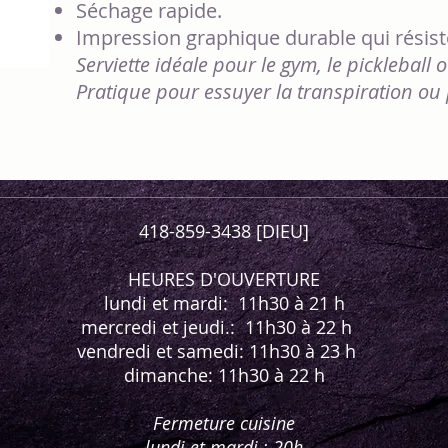
Séchage rapide.
Impression graphique durable qui résist
Serviette idéale pour le gym, le pickleball o
Pratique pour essuyer la transpiration ou
418-859-3438 [DIEU]
HEURES D'OUVERTURE
lundi et mardi: 11h30 à 21 h
mercredi et jeudi.: 11h30 à 22 h
vendredi et samedi: 11h30 à 23 h
dimanche: 11h30 à 22 h
Fermeture cuisine
lundi et mardi : 20h