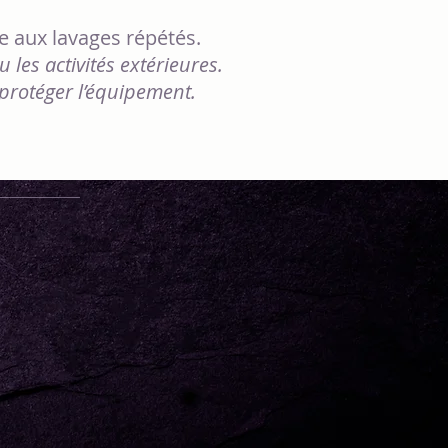
e aux lavages répétés.
u les activités extérieures.
 protéger l’équipement.