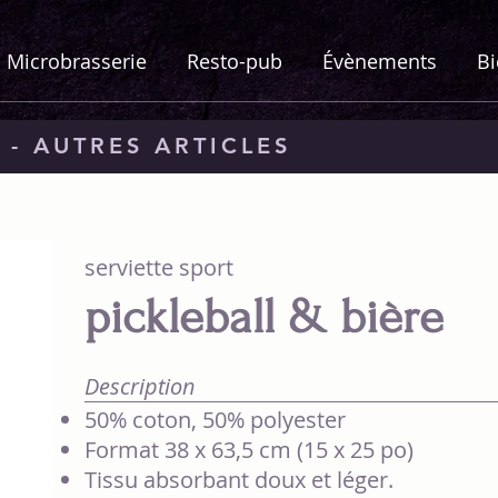
Microbrasserie
Resto-pub
Évènements
Bi
 - AUTRES ARTICLES
serviette sport
pickleball & bière
Description
50% coton, 50% polyester
Format 38 x 63,5 cm (15 x 25 po)
Tissu absorbant doux et léger.