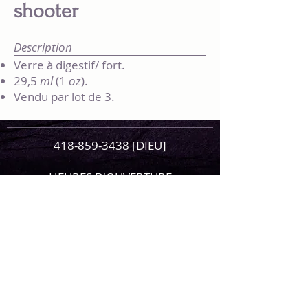
shooter
Description
Verre à digestif/ fort.
29,5
ml
(1
oz
).
Vendu par lot de 3.
418-859-3438
[DIEU]
HEURES D'OUVERTURE
lundi et mardi: 11h30 à 21 h
mercredi et jeudi.: 11h30 à 22 h
vendredi et samedi: 11h30 à 23 h
dimanche: 11h30 à 22 h
Fermeture cuisine
lundi et mardi : 20h
mercredi à dimanche: 21 h