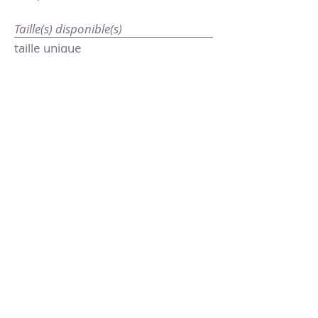
Taille(s) disponible(s)
taille unique
418-859-3438
[DIEU]
HEURES D'OUVERTURE
lundi et mardi: 11h30 à 21 h
mercredi et jeudi.: 11h30 à 22 h
vendredi et samedi: 11h30 à 23 h
dimanche: 11h30 à 22 h
Fermeture cuisine
lundi et mardi : 20h
mercredi à dimanche: 21 h
réservation en ligne