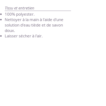
Tissu et entretien
100% polyester.
Nettoyer à la main à l'aide d'une
solution d'eau tiède et de savon
doux.
Laisser sécher à l'air.
Taille(s) disponible(s)
taille unique
418-859-3438
[DIEU]
HEURES D'OUVERTURE
lundi et mardi: 11h30 à 21 h
mercredi et jeudi.: 11h30 à 22 h
vendredi et samedi: 11h30 à 23 h
dimanche: 11h30 à 22 h