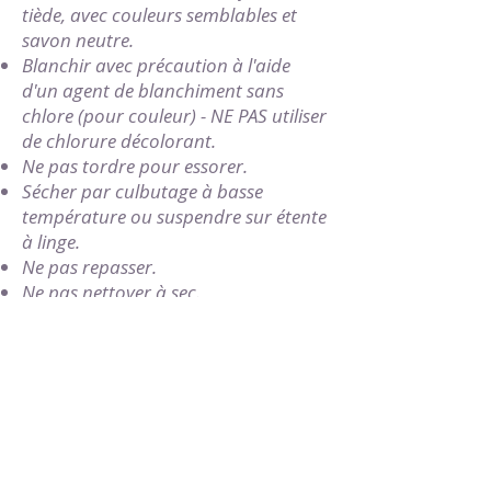
tiède, avec couleurs semblables et
savon neutre.
Blanchir avec précaution à l'aide
d'un agent de blanchiment sans
chlore (pour couleur) - NE PAS utiliser
de chlorure décolorant.
Ne pas tordre pour essorer.
Sécher par culbutage à basse
température ou suspendre sur étente
à linge.
Ne pas repasser.
Ne pas nettoyer à sec.
Taille(s) disponible(s)
S, XXL
418-859-3438
[DIEU]